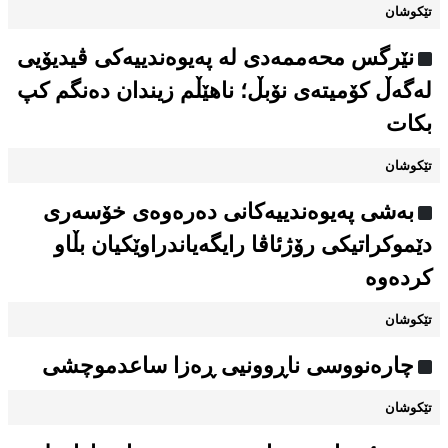
تێکوشان
نێرگس محەممەدی لە پەیوەندییەکی ڤیدیۆیی
لەگەڵ کۆمیتەی نۆبڵ؛ ناهێڵم زیندان دەنگم كپ
بكات
تێکوشان
بەشی پەیوەندییەکانی دەرەوەی خۆسەری
دێموکراتیکی رۆژئاڤا رایگەیاندراوێکیان بڵاو
کردەوە
تێکوشان
چارەنووسی ناڕوونیی ڕەزا ساعدموچشی
تێکوشان