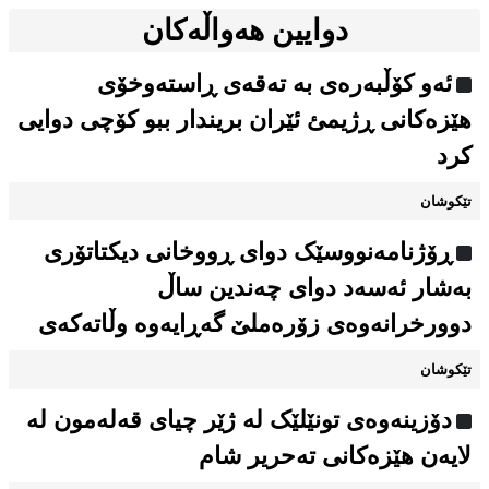
دوایین هەواڵەکان
ئەو کۆڵبەرەی بە تەقەی ڕاستەوخۆی
هێزەکانی ڕژیمئ ئێران بریندار ببو کۆچی دوایی
کرد
تێکوشان
ڕۆژنامەنووسێک دوای ڕووخانی دیکتاتۆری
بەشار ئەسەد دوای چەندین ساڵ
دوورخرانەوەی زۆرەملێ گەڕایەوە وڵاتەکەی
تێکوشان
دۆزینەوەی تونێلێک لە ژێر چیای قەلەمون لە
لایەن هێزەکانی تەحریر شام