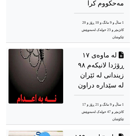
مەحکووم کرا
1 ساڵ و 9 مانگ و 10 ڕۆژ و 20
کاتژمێر و 23 خوله‌ک له‌مه‌وپێش‌
تێکوشان
لە ماوەی ١٧
ڕۆژدا لانیکەم ٩٨
زیندانی لە ئێران
لە سێدارە دراون
1 ساڵ و 9 مانگ و 21 ڕۆژ و 17
کاتژمێر و 47 خوله‌ک له‌مه‌وپێش‌
تێکۆشان