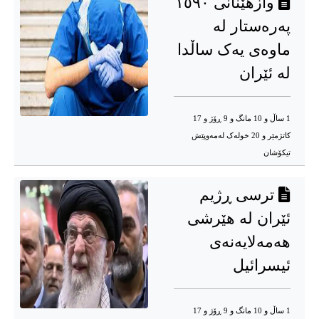
وازهێنانی ١٥٩٠
پەرەستار لە
ماوەی یەک ساڵدا
لە ئێران
1 ساڵ و 10 مانگ و 9 ڕۆژ و 17
کاتژمێر و 20 خوله‌ک له‌مه‌وپێش‌
تیکۆشان
ترسی ڕژیم
ئێران لە هێرشی
هەمەلایەنەی
ئیسرائیل
1 ساڵ و 10 مانگ و 9 ڕۆژ و 17