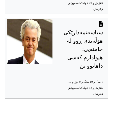
کاتژمێر و 29 خوله‌ک له‌مه‌وپێش‌
تیکۆشان
سیاسەتمەدارێکی
هۆڵەندی ڕوو لە
خامنەیی:
هیوادارم كەسی
داهاتوو بن
1 ساڵ و 10 مانگ و 9 ڕۆژ و 17
کاتژمێر و 32 خوله‌ک له‌مه‌وپێش‌
تیکۆشان