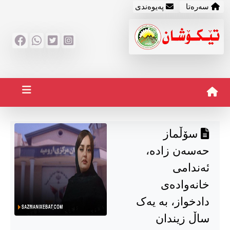
سه‌ره‌تا
په‌یوه‌ندی
سۆڵماز
حەسەن زادە،
ئەندامی
خانەوادەی
دادخواز، بە یەک
ساڵ زیندان