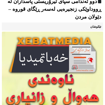
دوو ئەندامی سپای تیرۆریستی پاسداران لە
ڕووداوێکی زنجیرەیی لەسەر ڕێگای قوروە –
دێولان مردن
تێکوشان