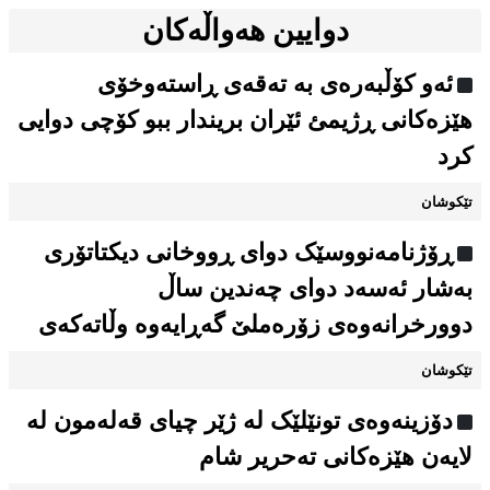
دوایین هەواڵەکان
ئەو کۆڵبەرەی بە تەقەی ڕاستەوخۆی
هێزەکانی ڕژیمئ ئێران بریندار ببو کۆچی دوایی
کرد
تێکوشان
ڕۆژنامەنووسێک دوای ڕووخانی دیکتاتۆری
بەشار ئەسەد دوای چەندین ساڵ
دوورخرانەوەی زۆرەملێ گەڕایەوە وڵاتەکەی
تێکوشان
دۆزینەوەی تونێلێک لە ژێر چیای قەلەمون لە
لایەن هێزەکانی تەحریر شام