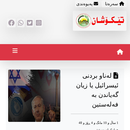
سه‌ره‌تا
په‌یوه‌ندی
لەناو بردنی
ئیسرائیل یا زیان
گەیاندن بە
فەلەستین
1 ساڵ و 10 مانگ و 4 ڕۆژ و 48
خوله‌ک له‌مه‌وپێش‌