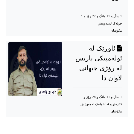
1 ساڵ و 11 مانگ و 22 ڕۆژ و 1
خوله‌ک له‌مه‌وپێش‌
تیکۆشان
ئاوڕێک لە
ئولەمپیکی پاریس
لە رۆژی جیهانی
لاوان دا
1 ساڵ و 11 مانگ و 28 ڕۆژ و 1
کاتژمێر و 54 خوله‌ک له‌مه‌وپێش‌
تێکۆشان