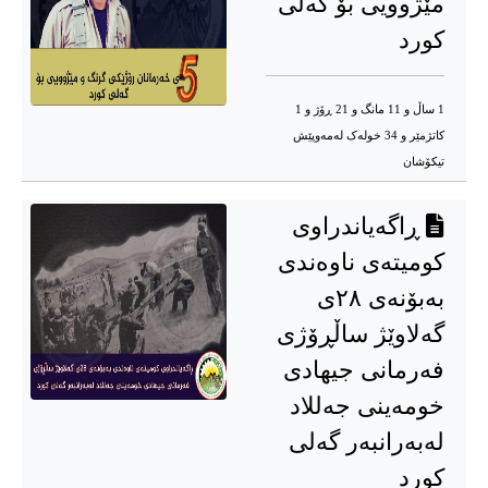
مێژوویی بۆ گه‌لی
کورد
1 ساڵ و 11 مانگ و 21 ڕۆژ و 1
کاتژمێر و 34 خوله‌ک له‌مه‌وپێش‌
تیکۆشان
ڕاگه‌یاندراوی
کومیته‌ی ناوه‌ندی
به‌بۆنه‌ی ٢٨ی
گه‌لاوێژ ساڵڕۆژی
فەرمانی جیهادی
خومەینی جەللاد
لەبەرانبەر گه‌لی
کورد