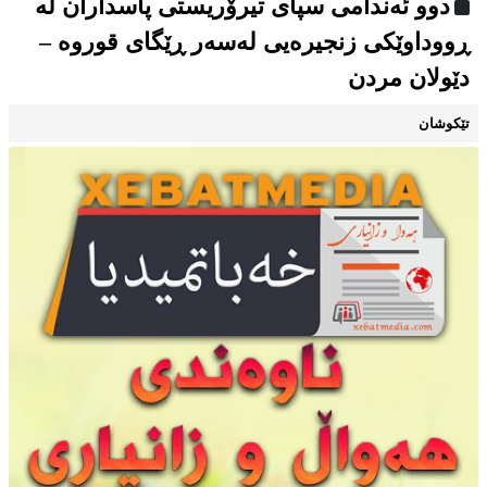
دوو ئەندامی سپای تیرۆریستی پاسداران لە
ڕووداوێکی زنجیرەیی لەسەر ڕێگای قوروە –
دێولان مردن
تێکوشان