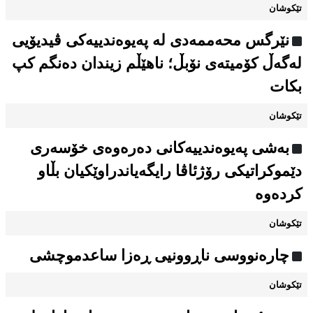
تێکوشان
نێرگس محەممەدی لە پەیوەندییەکی ڤیدیۆیی
لەگەڵ کۆمیتەی نۆبڵ؛ ناهێڵم زیندان دەنگم كپ
بكات
تێکوشان
بەشی پەیوەندییەکانی دەرەوەی خۆسەری
دێموکراتیکی رۆژئاڤا رایگەیاندراوێکیان بڵاو
کردەوە
تێکوشان
چارەنووسی ناڕوونیی ڕەزا ساعدموچشی
تێکوشان