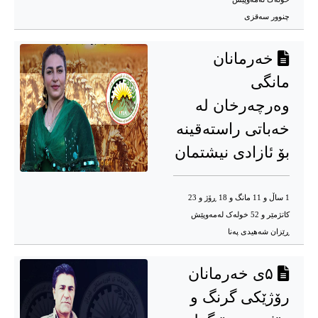
چنوور سەقزی
خەرمانان
مانگی
وەرچەرخان لە
خەباتی راستەقینە
بۆ ئازادی نیشتمان
1 ساڵ و 11 مانگ و 18 ڕۆژ و 23
کاتژمێر و 52 خوله‌ک له‌مه‌وپێش‌
ڕێزان شەهیدی پەنا
۵ی خەرمانان
رۆژێکی گرنگ و